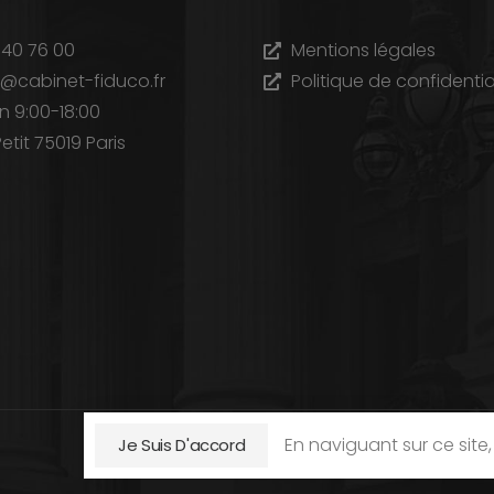
 40 76 00
Mentions légales
@cabinet-fiduco.fr
Politique de confidentia
n 9:00-18:00
etit 75019 Paris
En naviguant sur ce sit
Je Suis D'accord
2B Digital © 2023. Tous droit réservé