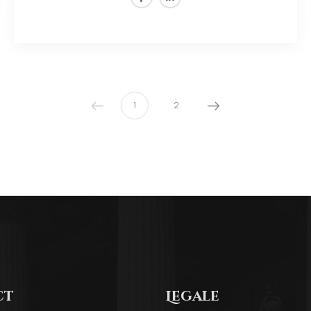
1
2
ct
Legale