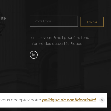
lité
Envoie
Laissez votre Email pour être tenu
informé des actualités Fiduco
e, vous acceptez notre
politique de confidentialité
.